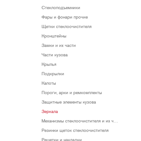
Стеклоподъемники
Фары и фонари прочие
Щетки стеклоочистителя
Кронштейны
Замки и их части
Части кузова
Крылья
Подкрылки
Капоты
Пороги, арки и ремкомплекты
Защитные элементы кузова
Зеркала
Механизмы стеклоочистителя и их части
Резинки щеток стеклоочистителя
Решетки и накладки