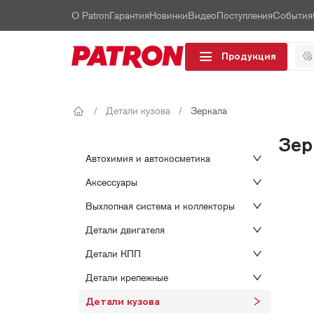
О Patron
Гарантия
Новинки
Видео
Поступления
События
Продукция
/
Детали кузова
/
Зеркала
Зер
Автохимия и автокосметика
Аксессуары
Выхлопная система и коллекторы
Детали двигателя
Детали КПП
Детали крепежные
Детали кузова