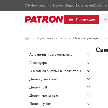
О Patron
Гарантия
Новинки
Видео
Поступления
События
Продукция
/
Тормозная система
/
Саморегуляторы торм
Сам
Автохимия и автокосметика
Аксессуары
Выхлопная система и коллекторы
Детали двигателя
Детали КПП
Детали крепежные
Детали кузова