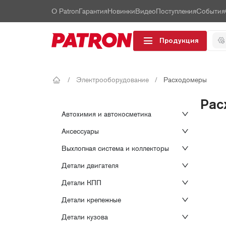
О Patron
Гарантия
Новинки
Видео
Поступления
События
Продукция
/
Электрооборудование
/
Расходомеры
Рас
Автохимия и автокосметика
Аксессуары
Выхлопная система и коллекторы
Детали двигателя
Детали КПП
Детали крепежные
Детали кузова