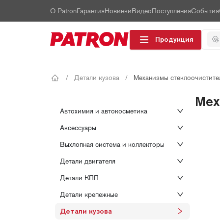
О Patron
Гарантия
Новинки
Видео
Поступления
События
Продукция
/
Детали кузова
/
Механизмы стеклоочистител
Мех
Автохимия и автокосметика
Аксессуары
Выхлопная система и коллекторы
Детали двигателя
Детали КПП
Детали крепежные
Детали кузова