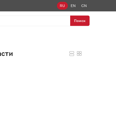
RU
EN
CN
Поиск
асти