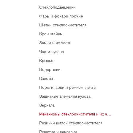
Стеклоподъемники
Фары и фонари прочие
Щетки стеклоочистителя
Кронштейны
Замки и их части
Части кузова
Крылья
Подкрылки
Капоты
Пороги, арки и ремкомплекты
Защитные элементы кузова
Зеркала
Механизмы стеклоочистителя и их части
Резинки щеток стеклоочистителя
Решетки и накладки