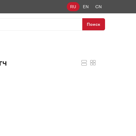
RU
EN
CN
Поиск
тч