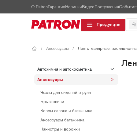
О Patron
Гарантия
Новинки
Видео
Поступления
События
Продукция
/
Аксессуары
/
Ленты малярные, изоляционны
Лен
Автохимия и автокосметика
Аксессуары
Чехлы для сидений и руля
Брызговики
Ковры салона и багажника
Аксессуары багажника
Канистры и воронки