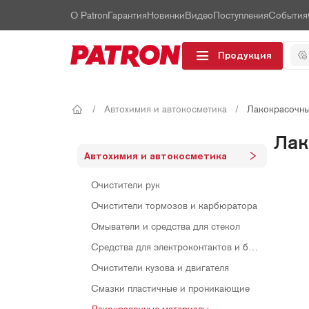
О Patron
Гарантия
Новинки
Видео
Поступления
События
Продукция
/
Автохимия и автокосметика
/
Лакокрасочны
Лак
Автохимия и автокосметика
Очистители рук
Очистители тормозов и карбюратора
Омыватели и средства для стекол
Средства для электроконтактов и быстрого запуска
Очистители кузова и двигателя
Смазки пластичные и проникающие