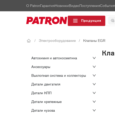
О Patron
Гарантия
Новинки
Видео
Поступления
События
Продукция
/
Электрооборудование
/
Клапаны EGR
Кла
Автохимия и автокосметика
Аксессуары
Выхлопная система и коллекторы
Детали двигателя
Детали КПП
Детали крепежные
Детали кузова