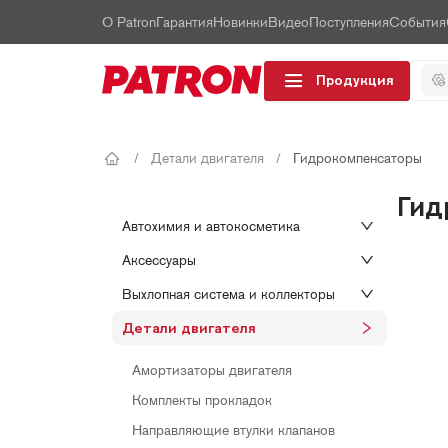
О Patron
Гарантия
Новинки
Видео
Поступления
События
Продукция
/
Детали двигателя
/
Гидрокомпенсаторы
Гид
Автохимия и автокосметика
Аксессуары
Выхлопная система и коллекторы
Детали двигателя
Амортизаторы двигателя
Комплекты прокладок
Направляющие втулки клапанов