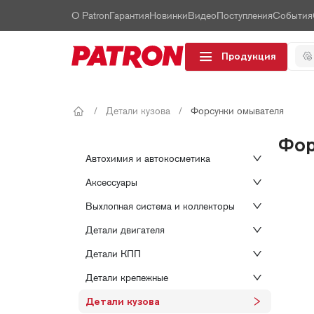
О Patron
Гарантия
Новинки
Видео
Поступления
События
Продукция
/
Детали кузова
/
Форсунки омывателя
Фор
Автохимия и автокосметика
Аксессуары
Выхлопная система и коллекторы
Детали двигателя
Детали КПП
Детали крепежные
Детали кузова