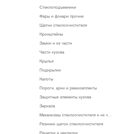
Стеклоподъемники
Фары и фонари прочие
Щетки стеклоочистителя
Кронштейны
Замки и их части
Части кузова
Крылья
Подкрылки
Капоты
Пороги, арки и ремкомплекты
Защитные элементы кузова
Зеркала
Механизмы стеклоочистителя и их части
Резинки щеток стеклоочистителя
Решетки и накладки