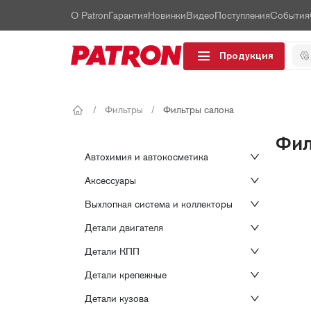
О Patron
Гарантия
Новинки
Видео
Поступления
События
Продукция
/
Фильтры
/
Фильтры салона
Фил
Автохимия и автокосметика
Аксессуары
Выхлопная система и коллекторы
Детали двигателя
Детали КПП
Детали крепежные
Детали кузова