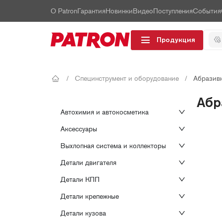
О Patron
Гарантия
Новинки
Видео
Поступления
События
Продукция
/
Специнструмент и оборудование
/
Абразивн
Абр
Автохимия и автокосметика
Аксессуары
Выхлопная система и коллекторы
Детали двигателя
Детали КПП
Детали крепежные
Детали кузова